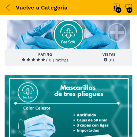
Vuelve a
Categoría
0
0
RATING
VISTAS
( 0 ) ratings
311