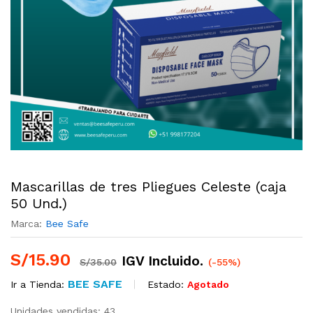
Mascarillas de tres Pliegues Celeste (caja
50 Und.)
Marca:
Bee Safe
S/
15.90
IGV Incluido.
S/
35.00
(-55%)
BEE SAFE
Estado:
Agotado
Ir a Tienda:
Unidades vendidas: 43