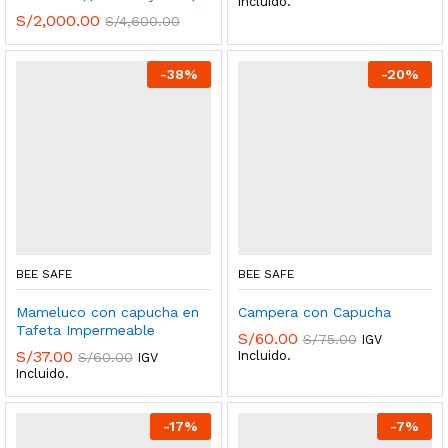
Incluido.
S/
2,000.00
S/
4,600.00
-
38
%
-
20
%
BEE SAFE
BEE SAFE
Mameluco con capucha en
Campera con Capucha
Tafeta Impermeable
S/
60.00
S/
75.00
IGV
S/
37.00
Incluido.
S/
60.00
IGV
Incluido.
-
17
%
-
7
%