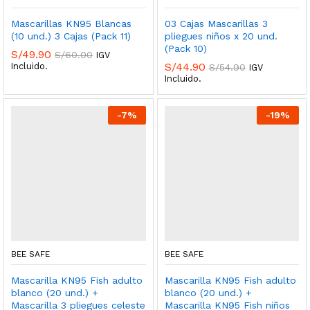
Mascarillas KN95 Blancas
03 Cajas Mascarillas 3
(10 und.) 3 Cajas (Pack 11)
pliegues niños x 20 und.
(Pack 10)
S/
49.90
S/
60.00
IGV
S/
44.90
Incluido.
S/
54.90
IGV
Incluido.
-
7
%
-
19
%
BEE SAFE
BEE SAFE
Mascarilla KN95 Fish adulto
Mascarilla KN95 Fish adulto
blanco (20 und.) +
blanco (20 und.) +
Mascarilla 3 pliegues celeste
Mascarilla KN95 Fish niños