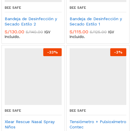
BEE SAFE
BEE SAFE
Bandeja de Desinfección y
Bandeja de Desinfección y
Secado Estilo 2
Secado Estilo 1
S/
130.00
S/
115.00
S/
140.00
S/
125.00
IGV
IGV
Incluido.
Incluido.
-
33
%
-
3
%
BEE SAFE
BEE SAFE
Xlear Rescue Nasal Spray
Tensiómetro + Pulsioxímetro
Niños
Contec