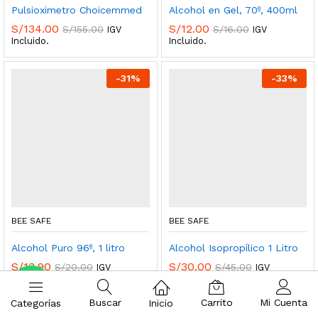
Pulsioximetro Choicemmed
Alcohol en Gel, 70º, 400ml
S/
134.00
S/
12.00
S/
155.00
S/
16.00
IGV
IGV
Incluido.
Incluido.
-
31
%
-
33
%
BEE SAFE
BEE SAFE
Alcohol Puro 96º, 1 litro
Alcohol Isopropílico 1 Litro
S/
13.90
S/
30.00
S/
20.00
S/
45.00
IGV
IGV
Incluido.
Incluido.
Buscar
Carrito
Mi Cuenta
Categorías
Inicio