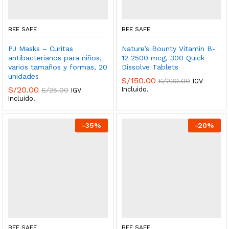
BEE SAFE
BEE SAFE
PJ Masks – Curitas
Nature’s Bounty Vitamin B-
antibacterianos para niños,
12 2500 mcg, 300 Quick
varios tamaños y formas, 20
Dissolve Tablets
unidades
S/
150.00
S/
230.00
IGV
S/
20.00
Incluido.
S/
25.00
IGV
Incluido.
-
35
%
-
20
%
BEE SAFE
BEE SAFE