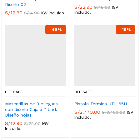
Diseño 02
S/
22.90
S/
45.00
IGV
S/
12.90
Incluido.
S/
14.90
IGV Incluido.
-
48
%
-
19
%
BEE SAFE
BEE SAFE
Mascarillas de 3 pliegues
Pistola Térmica UTi 165H
con diseño Caja x 7 Und.
S/
2,770.00
S/
3,400.00
IGV
Diseño hojas
Incluido.
S/
12.90
S/
25.00
IGV
Incluido.