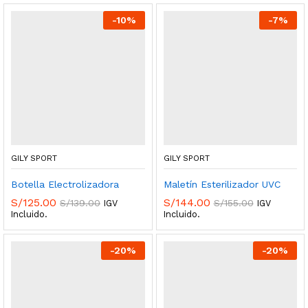
-
10
%
-
7
%
GILY SPORT
GILY SPORT
Botella Electrolizadora
Maletín Esterilizador UVC
S/
125.00
S/
144.00
S/
139.00
S/
155.00
IGV
IGV
Incluido.
Incluido.
-
20
%
-
20
%