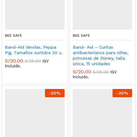
BEE SAFE
BEE SAFE
Band-Aid Vendas, Peppa
Band- Aid – Curitas
Pig, Tamaños surtidos 20 u.
antibacterianos para niñas,
princesas de Disney, talla
S/
20.00
S/
25.00
IGV
única, 15 unidades
Incluido.
S/
20.00
S/
25.00
IGV
Incluido.
-
20
%
-
35
%