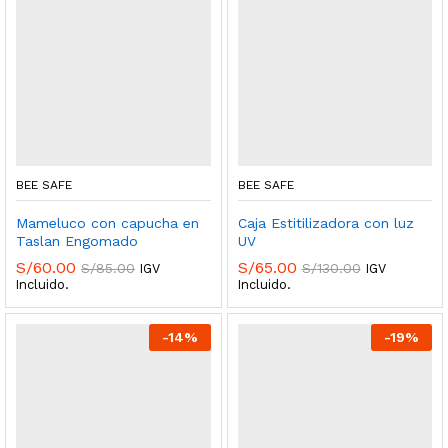
BEE SAFE
BEE SAFE
Mameluco con capucha en
Caja Estitilizadora con luz
Taslan Engomado
UV
S/
60.00
S/
65.00
S/
85.00
S/
130.00
IGV
IGV
Incluido.
Incluido.
-
14
%
-
19
%