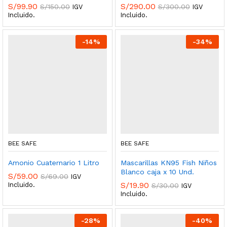
S/
99.90
S/
290.00
S/
150.00
S/
300.00
IGV
IGV
Incluido.
Incluido.
-
14
%
-
34
%
BEE SAFE
BEE SAFE
Amonio Cuaternario 1 Litro
Mascarillas KN95 Fish Niños
Blanco caja x 10 Und.
S/
59.00
S/
69.00
IGV
S/
19.90
Incluido.
S/
30.00
IGV
Incluido.
-
28
%
-
40
%