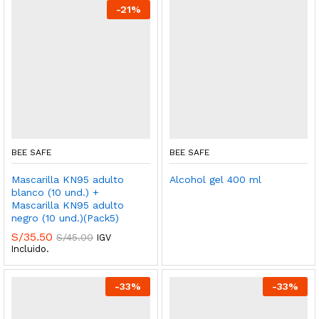
-
21
%
BEE SAFE
BEE SAFE
Mascarilla KN95 adulto
Alcohol gel 400 ml
blanco (10 und.) +
Mascarilla KN95 adulto
negro (10 und.)(Pack5)
S/
35.50
S/
45.00
IGV
Incluido.
-
33
%
-
33
%