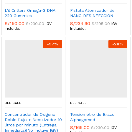
L’il Critters Omega-3 DHA,
Pistola Atomizador de
220 Gummies
NANO DESINFECCION
S/
150.00
S/
234.90
S/
230.00
S/
295.00
IGV
IGV
Incluido.
Incluido.
-
57
%
-
28
%
BEE SAFE
BEE SAFE
Concentrador de Oxigeno
Tensiometro de Brazo
Doble flujo + Nebulizador 10
Alphagomed
litros por minuto (Entrega
S/
165.00
S/
230.00
IGV
Inmediata)(No Incluye IGV)