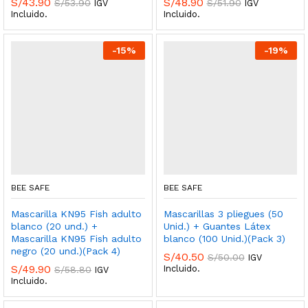
S/
43.90
S/
48.90
S/
53.90
S/
51.90
IGV
IGV
Incluido.
Incluido.
-
15
%
-
19
%
BEE SAFE
BEE SAFE
Mascarilla KN95 Fish adulto
Mascarillas 3 pliegues (50
blanco (20 und.) +
Unid.) + Guantes Látex
Mascarilla KN95 Fish adulto
blanco (100 Unid.)(Pack 3)
negro (20 und.)(Pack 4)
S/
40.50
S/
50.00
IGV
S/
49.90
Incluido.
S/
58.80
IGV
Incluido.