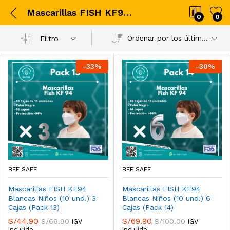
Mascarillas FISH KF94 Blancas Niños (10 und.) 3 Cajas (Pack 13)
0
0
Ordenar por los últimos
Filtro
-
33
%
-
30
%
BEE SAFE
BEE SAFE
Mascarillas FISH KF94
Mascarillas FISH KF94
Blancas Niños (10 und.) 3
Blancas Niños (10 und.) 6
Cajas (Pack 13)
Cajas (Pack 14)
S/
44.90
S/
69.90
S/
66.90
S/
100.00
IGV
IGV
Incluido.
Incluido.