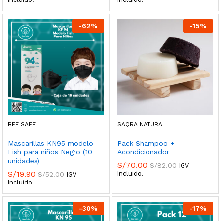
-
62
%
-
15
%
BEE SAFE
SAQRA NATURAL
Mascarillas KN95 modelo
Pack Shampoo +
Fish para niños Negro (10
Acondicionador
unidades)
S/
70.00
S/
82.00
IGV
S/
19.90
Incluido.
S/
52.00
IGV
Incluido.
-
30
%
-
17
%