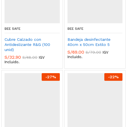
BEE SAFE
BEE SAFE
Cubre Calzado con
Bandeja desinfectante
Antideslizante R&G (100
40cm x 50cm Estilo 5
unid)
S/
69.00
S/
79.00
IGV
S/
32.90
Incluido.
S/
48.00
IGV
Incluido.
-
27
%
-
22
%