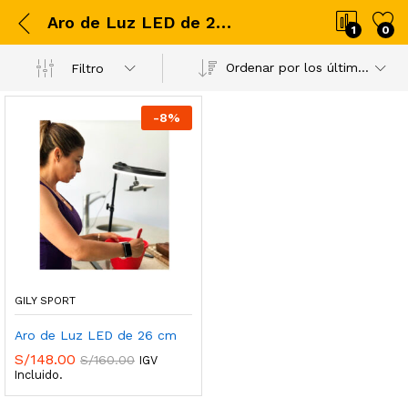
Aro de Luz LED de 26 cm
1
0
Ordenar por los últimos
Filtro
-
8
%
GILY SPORT
Aro de Luz LED de 26 cm
S/
148.00
S/
160.00
IGV
Incluido.