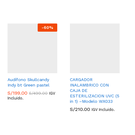
S/
179.00
S/
179.00
S/
299.00
S/
299.00
-
60
%
Audífono Skullcandy
CARGADOR
Indy bt Green pastel
INALAMBRICO CON
CAJA DE
S/
199.00
S/
499.00
IGV
ESTERILIZACION UVC (5
Incluido.
in 1) –Modelo WX033
S/
199.00
S/
499.00
S/
210.00
IGV Incluido.
S/
210.00