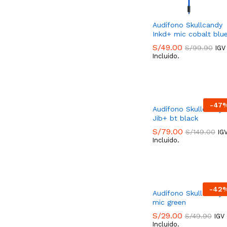
Audífono Skullcandy
Inkd+ mic cobalt blu
S/
49.00
S/
99.90
IGV
Incluido.
S/
49.00
S/
99.90
-
47
Audífono Skullcandy
Jib+ bt black
S/
79.00
S/
149.00
IG
Incluido.
S/
79.00
S/
149.00
-
42
Audífono Skullcandy 
mic green
S/
29.00
S/
49.90
IGV
Incluido.