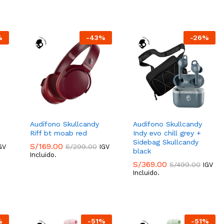
%
-
43
%
-
26
%
Audífono Skullcandy
Audífono Skullcandy
Riff bt moab red
Indy evo chill grey +
Sidebag Skullcandy
S/
169.00
S/
299.00
GV
IGV
black
Incluido.
S/
169.00
S/
369.00
S/
299.00
S/
499.00
IGV
Incluido.
S/
369.00
S/
499.00
%
-
51
%
-
51
%