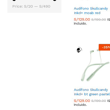
Min
Max
Price:
S/20
—
S/490
Audífono Skullcandy
price
price
Inkd+ moab red
S/
129.00
S/
199.00
I
Incluido.
S/
129.00
S/
199.00
-
35
Audífono Skullcandy
Inkd+ bt green pastel
S/
129.00
S/
199.00
I
Incluido.
S/
129.00
S/
199.00