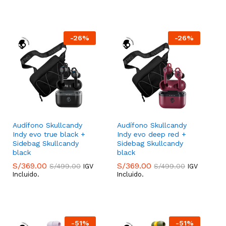
-
26
%
-
26
%
Audífono Skullcandy
Audífono Skullcandy
Indy evo true black +
Indy evo deep red +
Sidebag Skullcandy
Sidebag Skullcandy
black
black
S/
369.00
S/
369.00
S/
499.00
S/
499.00
IGV
IGV
Incluido.
Incluido.
S/
369.00
S/
369.00
S/
499.00
S/
499.00
-
51
%
-
51
%