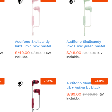
Audífono Skullcandy
Audífono Skullcandy
Inkd+ mic pink pastel
Inkd+ mic green pastel
S/
49.00
S/
49.00
S/
99.90
S/
99.90
GV
IGV
IGV
Incluido.
Incluido.
S/
49.00
S/
49.00
S/
99.90
S/
99.90
%
-
51
%
-
48
%
Audífono Skullcandy
Jib+ Active bt black
S/
89.00
S/
169.90
IGV
Incluido.
S/
89.00
S/
169.90