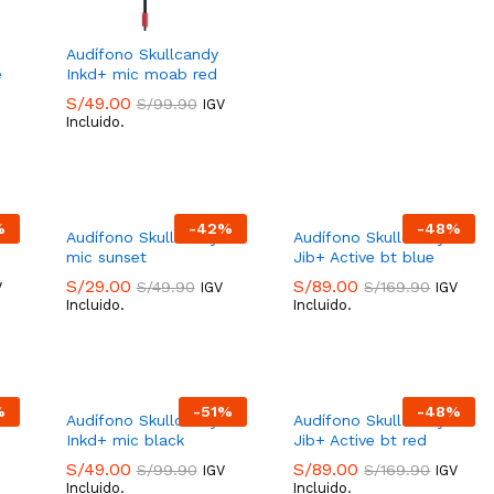
Audífono Skullcandy
e
Inkd+ mic moab red
S/
49.00
S/
99.90
IGV
Incluido.
S/
49.00
S/
99.90
%
-
42
%
-
48
%
Audífono Skullcandy Jib
Audífono Skullcandy
mic sunset
Jib+ Active bt blue
S/
29.00
S/
89.00
S/
49.90
S/
169.90
V
IGV
IGV
Incluido.
Incluido.
S/
29.00
S/
89.00
S/
49.90
S/
169.90
%
-
51
%
-
48
%
Jib
Audífono Skullcandy
Audífono Skullcandy
Inkd+ mic black
Jib+ Active bt red
S/
49.00
S/
89.00
S/
99.90
S/
169.90
IGV
IGV
Incluido.
Incluido.