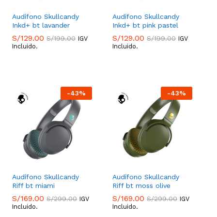
Audífono Skullcandy
Audífono Skullcandy
Inkd+ bt lavander
Inkd+ bt pink pastel
S/
129.00
S/
129.00
S/
199.00
S/
199.00
IGV
IGV
Incluido.
Incluido.
S/
129.00
S/
129.00
S/
199.00
S/
199.00
-
43
%
-
43
%
Audífono Skullcandy
Audífono Skullcandy
Riff bt miami
Riff bt moss olive
S/
169.00
S/
169.00
S/
299.00
S/
299.00
IGV
IGV
Incluido.
Incluido.
S/
169.00
S/
169.00
S/
299.00
S/
299.00