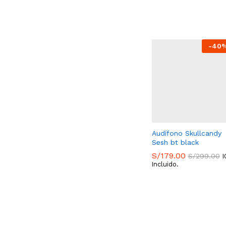
S/
29.00
S/
49.90
-
40
Audífono Skullcandy
Sesh bt black
S/
179.00
S/
299.00
I
Incluido.
S/
179.00
S/
299.00