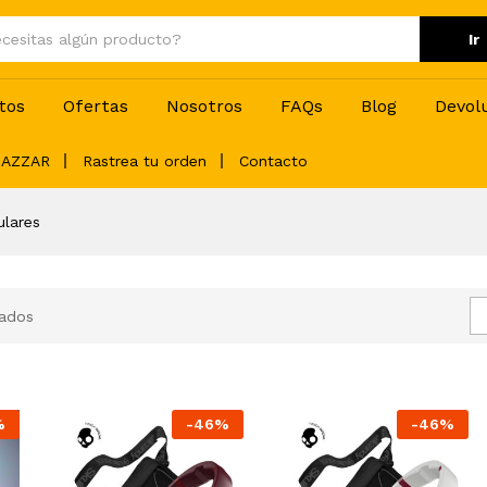
Ir
tos
Ofertas
Nosotros
FAQs
Blog
Devol
BAZZAR
Rastrea tu orden
Contacto
ulares
rados
%
-
46
%
-
46
%