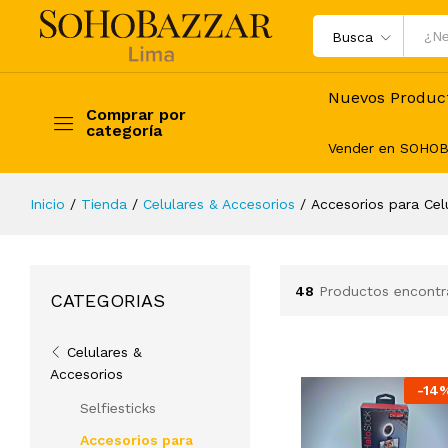
Busca
Nuevos Produc
Comprar por
categoría
Vender en SOHO
Inicio
/
Tienda
/
Celulares & Accesorios
/
Accesorios para Cel
48
Productos encont
CATEGORIAS
Celulares &
Accesorios
-
14
Selfiesticks
Accesorios para