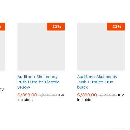
S/
49.00
S/
89.00
S/
99.90
S/
169.90
%
-
33
%
-
33
%
Audífono Skullcandy
Audífono Skullcandy
Push Ultra bt Electric
Push Ultra bt True
yellow
black
GV
S/
399.00
S/
399.00
S/
599.00
S/
599.00
IGV
IGV
Incluido.
Incluido.
S/
399.00
S/
399.00
S/
599.00
S/
599.00