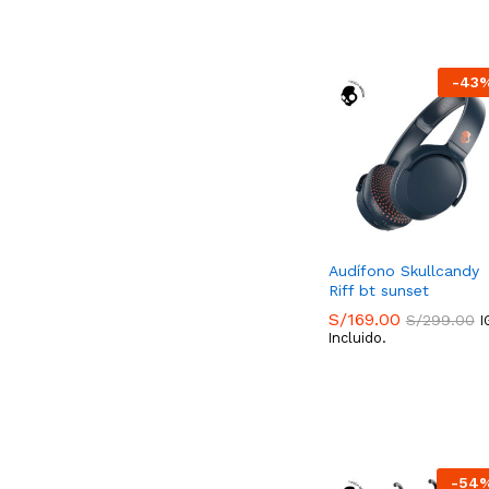
-
43
Audífono Skullcandy
Riff bt sunset
S/
169.00
S/
299.00
I
Incluido.
S/
169.00
S/
299.00
-
54