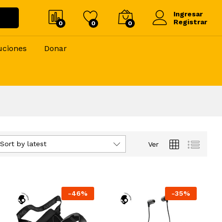
Ingresar
Registrar
0
0
0
uciones
Donar
Sort by latest
Ver
-
46
%
-
35
%