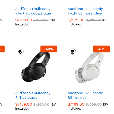
Audífono Skullcandy
Audífono Skullcandy
Inkd+ bt cobalt blue
Inkd+ bt moss olive
S/
129.00
S/
129.00
S/
199.00
S/
199.00
GV
IGV
IGV
Incluido.
Incluido.
S/
129.00
S/
129.00
S/
199.00
S/
199.00
%
-
43
%
-
43
%
Audífono Skullcandy
Audífono Skullcandy
Riff bt black
Riff bt vice
S/
169.00
S/
169.00
S/
299.00
S/
299.00
GV
IGV
IGV
Incluido.
Incluido.
S/
169.00
S/
169.00
S/
299.00
S/
299.00