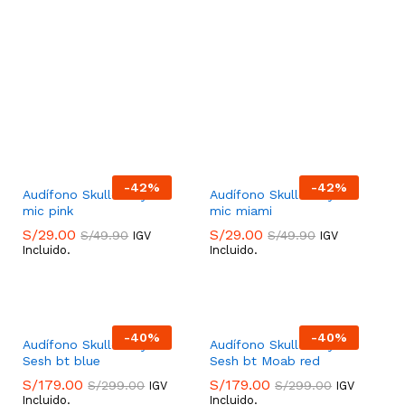
-
42
%
-
42
%
Audífono Skullcandy Jib
Audífono Skullcandy Jib
mic pink
mic miami
S/
29.00
S/
29.00
S/
49.90
S/
49.90
IGV
IGV
Incluido.
Incluido.
S/
29.00
S/
29.00
S/
49.90
S/
49.90
-
40
%
-
40
%
Audífono Skullcandy
Audífono Skullcandy
Sesh bt blue
Sesh bt Moab red
S/
179.00
S/
179.00
S/
299.00
S/
299.00
IGV
IGV
Incluido.
Incluido.