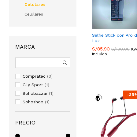
Celulares
Celulares
Selfie Stick con Aro 
Luz
MARCA
S/
85.90
S/
100.00
IG
Incluido.
S/
85.90
S/
100.00
Compratec
(3)
Gily Sport
(1)
Sohobazzar
(1)
-
35
Sohoshop
(1)
PRECIO