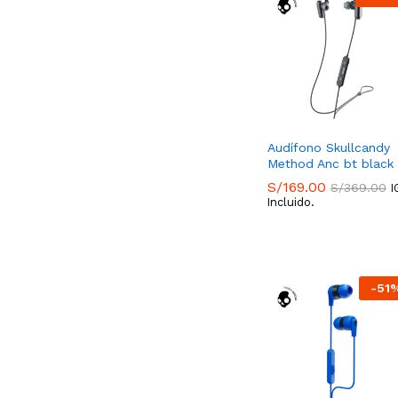
Audífono Skullcandy
Method Anc bt black
S/
169.00
S/
369.00
I
Incluido.
S/
169.00
S/
369.00
-
51