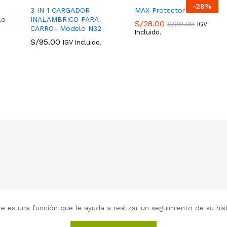
-
28
%
3 IN 1 CARGADOR
MAX Protector de Vidrio
lo
INALAMBRICO PARA
S/
28.00
S/
39.00
IGV
CARRO- Modelo N32
Incluido.
S/
95.00
S/
28.00
S/
39.00
IGV Incluido.
S/
95.00
 es una función que le ayuda a realizar un seguimiento de su histo