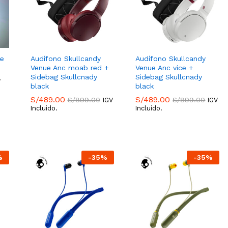
de
Audífono Skullcandy
Audífono Skullcandy
Venue Anc moab red +
Venue Anc vice +
Sidebag Skullcnady
Sidebag Skullcnady
V
black
black
S/
489.00
S/
489.00
S/
899.00
S/
899.00
IGV
IGV
Incluido.
Incluido.
S/
489.00
S/
489.00
S/
899.00
S/
899.00
%
-
35
%
-
35
%