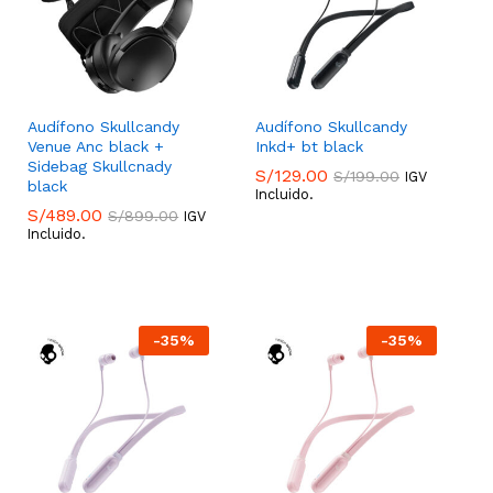
Audífono Skullcandy
Audífono Skullcandy
Venue Anc black +
Inkd+ bt black
Sidebag Skullcnady
S/
129.00
S/
199.00
IGV
black
Incluido.
S/
489.00
S/
129.00
S/
899.00
S/
199.00
IGV
Incluido.
S/
489.00
S/
899.00
-
35
%
-
35
%