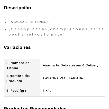
Descripción
LASAGNA VEGETARIANA
( C o n e s p i n a c a s , c h a m p i g n o n e s , s a l s a
b e c h a m e l y d e t o m a t e )
Variaciones
0. Nombre de
Anavitarte Delikatessen & Delivery
Tienda
1. Nombre del
LASAGNA VEGETARIANA
Producto
6. Peso (gr)
1 Kilo
Productos Recomendados