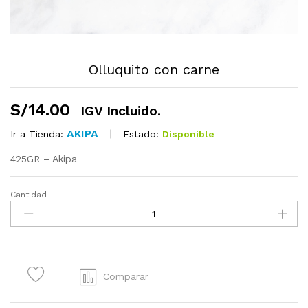
Olluquito con carne
S/
14.00
IGV Incluido.
AKIPA
Estado:
Disponible
Ir a Tienda:
425GR – Akipa
Cantidad
Olluquito
con
carne
quantity
Comparar