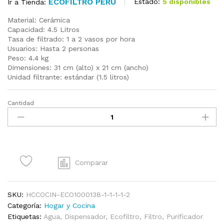
ECOFILTRO PERÚ
Estado:
5 disponibles
Ir a Tienda:
Material: Cerámica
Capacidad: 4.5 Litros
Tasa de filtrado: 1 a 2 vasos por hora
Usuarios: Hasta 2 personas
Peso: 4.4 kg
Dimensiones: 31 cm (alto) x 21 cm (ancho)
Unidad filtrante: estándar (1.5 litros)
Cantidad
Ecofiltro
Zig
Zag
Mini
-
Cerámica
Comparar
4.5
Litros
quantity
SKU:
HCCOCIN-ECO1000138-1-1-1-1-2
Categoría:
Hogar y Cocina
Etiquetas:
Agua
,
Dispensador
,
Ecofiltro
,
Filtro
,
Purificador