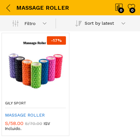
MASSAGE ROLLER
0
0
Sort by latest
Filtro
-
17
%
GILY SPORT
MASSAGE ROLLER
S/
58.00
S/
70.00
IGV
Incluido.