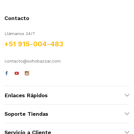
x
ce
ce
Contacto
Llámanos 24/7
+51 915-004-483
contacto@sohobazzar.com
Enlaces Rápidos
Soporte Tiendas
Servicio a Cliente