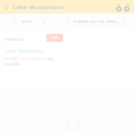
Collar Mucyumarca
0
0
Ordenar por los últimos
Filtro
-
8
%
IVE IBERICO
Collar Mucyumarca
S/
780.00
S/
850.00
IGV
Incluido.