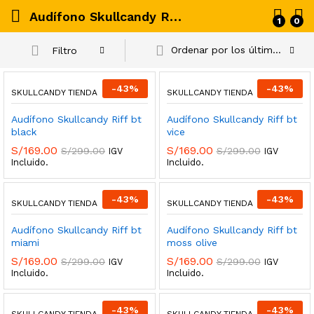
Audífono Skullcandy Riff bt black
1
0
Ordenar por los últimos
Filtro
-
43
%
-
43
%
SKULLCANDY TIENDA
SKULLCANDY TIENDA
Audífono Skullcandy Riff bt
Audífono Skullcandy Riff bt
black
vice
S/
169.00
S/
169.00
S/
299.00
S/
299.00
IGV
IGV
Incluido.
Incluido.
-
43
%
-
43
%
SKULLCANDY TIENDA
SKULLCANDY TIENDA
Audífono Skullcandy Riff bt
Audífono Skullcandy Riff bt
miami
moss olive
S/
169.00
S/
169.00
S/
299.00
S/
299.00
IGV
IGV
Incluido.
Incluido.
-
43
%
-
43
%