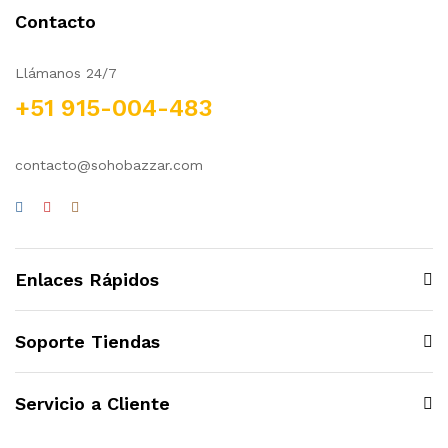
cio
cio
Contacto
nimo
ximo
Llámanos 24/7
+51 915-004-483
contacto@sohobazzar.com
Enlaces Rápidos
Soporte Tiendas
Servicio a Cliente