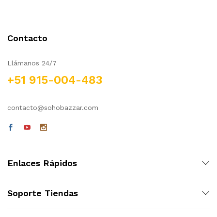
Contacto
Llámanos 24/7
+51 915-004-483
cio
cio
nimo
ximo
contacto@sohobazzar.com
Enlaces Rápidos
Soporte Tiendas