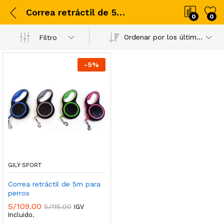
Correa retráctil de 5m para perros
0
0
Ordenar por los últimos
Filtro
-
5
%
GILY SPORT
Correa retráctil de 5m para
perros
S/
109.00
S/
115.00
IGV
Incluido.