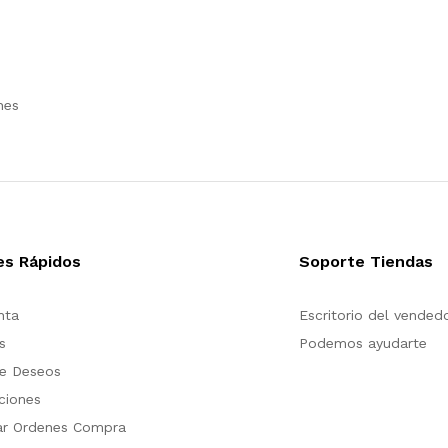
nes
es Rápidos
Soporte Tiendas
nta
Escritorio del vended
s
Podemos ayudarte
de Deseos
ciones
ar Ordenes Compra