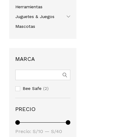
Herramientas
Juguetes & Juegos
Mascotas
MARCA
Bee Safe
(2)
PRECIO
Precio
Precio
Precio:
S/10
—
S/40