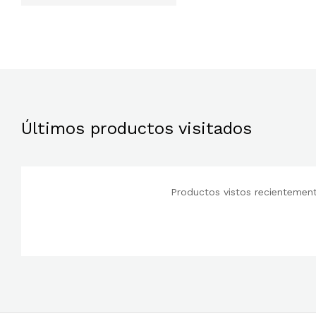
mínimo
máximo
Últimos productos visitados
Productos vistos recientemente