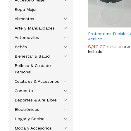
Accesorio Mujer
Ropa Mujer
Alimentos
Arte y Manualidades
Protectores Faciales 
Automoviles
Acrilico
S/
40.00
S/
50.00
Bebés
IGV
Incluido.
Bienestar & Salud
S/
40.00
S/
50.00
Belleza & Cuidado
Personal
Celulares & Accesorios
Computo
Deportes & Aire Libre
Electrónicos
Hogar y Cocina
Moda y Accesorios