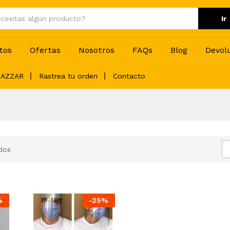
Ir
tos
Ofertas
Nosotros
FAQs
Blog
Devol
BAZZAR
Rastrea tu orden
Contacto
dos
%
-
25
%