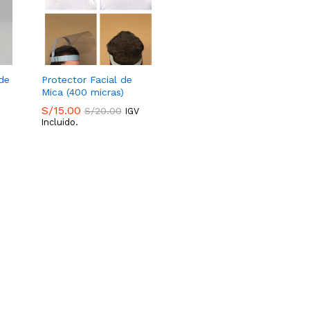
de
Protector Facial de
Mica (400 micras)
S/
15.00
S/
20.00
IGV
Incluido.
S/
15.00
S/
20.00