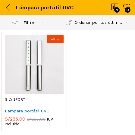
Lámpara portátil UVC
1
0
Ordenar por los últimos
Filtro
-
3
%
GILY SPORT
Lámpara portátil UVC
S/
286.00
S/
295.00
IGV
Incluido.