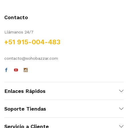
Contacto
Llámanos 24/7
+51 915-004-483
cio
cio
contacto@sohobazzar.com
nimo
ximo
Enlaces Rápidos
Soporte Tiendas
Servicio a Cliente