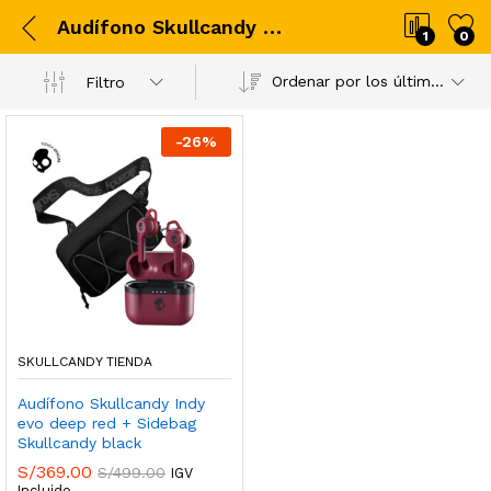
Audífono Skullcandy Indy evo deep red + Sidebag Skullcandy black
1
0
Ordenar por los últimos
Filtro
-
26
%
SKULLCANDY TIENDA
Audífono Skullcandy Indy
evo deep red + Sidebag
Skullcandy black
S/
369.00
S/
499.00
IGV
Incluido.