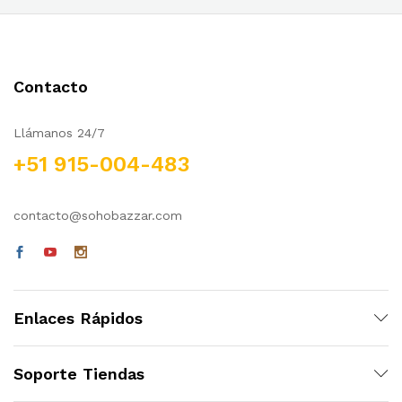
cio
cio
nimo
ximo
Contacto
Llámanos 24/7
+51 915-004-483
contacto@sohobazzar.com
Enlaces Rápidos
Soporte Tiendas