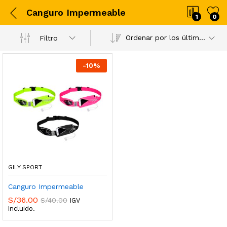
Canguro Impermeable
1
0
Ordenar por los últimos
Filtro
-
10
%
GILY SPORT
Canguro Impermeable
S/
36.00
S/
40.00
IGV
Incluido.