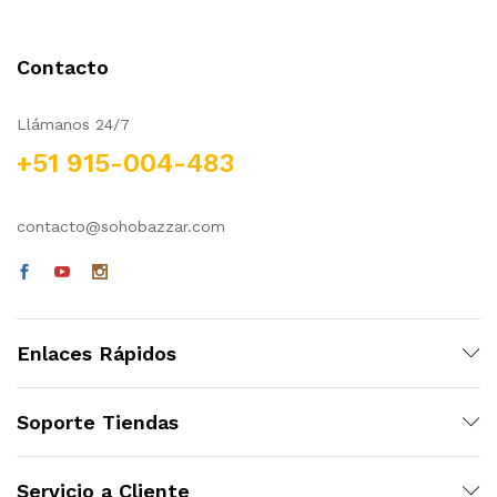
cio
cio
nimo
ximo
Contacto
Llámanos 24/7
+51 915-004-483
contacto@sohobazzar.com
Enlaces Rápidos
Soporte Tiendas
Servicio a Cliente