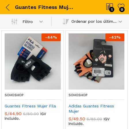
Guantes Fitness Mujer Fila
1
0
Ordenar por los últimos
Filtro
-
44
%
-
42
%
SOHOSHOP
SOHOSHOP
Guantes Fitness Mujer Fila
Adidas Guantes Fitness
Mujer
S/
44.90
S/
80.00
IGV
S/
49.50
Incluido.
S/
85.00
IGV
Incluido.