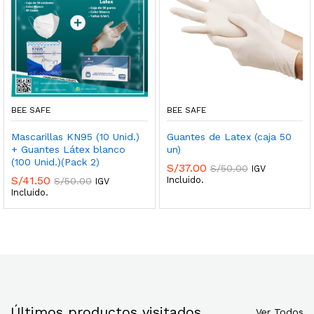
BEE SAFE
BEE SAFE
Mascarillas KN95 (10 Unid.)
Guantes de Latex (caja 50
+ Guantes Látex blanco
un)
(100 Unid.)(Pack 2)
S/
37.00
S/
50.00
IGV
S/
41.50
Incluido.
S/
50.00
IGV
cio
cio
Incluido.
nimo
ximo
Últimos productos visitados
Ver Todos