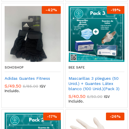
-
42
%
-
19
%
SOHOSHOP
BEE SAFE
Adidas Guantes Fitness
Mascarillas 3 pliegues (50
Unid.) + Guantes Látex
S/
49.50
S/
85.00
IGV
blanco (100 Unid.)(Pack 3)
Incluido.
S/
40.50
S/
50.00
IGV
Incluido.
-
17
%
-
26
%