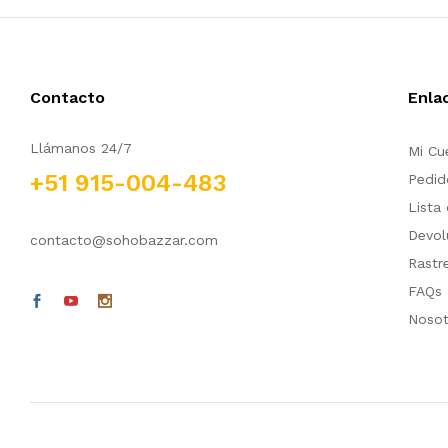
Contacto
Enla
Llámanos 24/7
Mi Cu
+51 915-004-483
Pedid
Lista
Devol
contacto@sohobazzar.com
Rastr
FAQs
Nosot