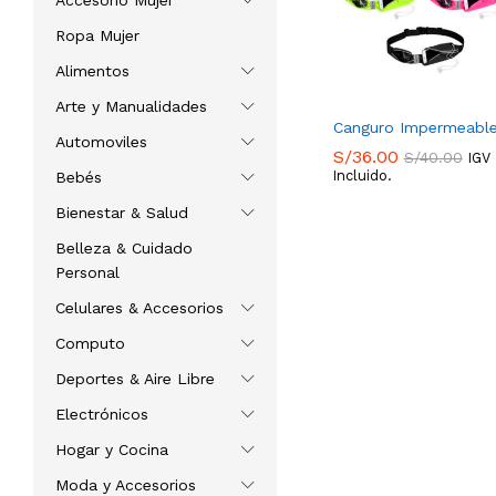
Accesorio Mujer
Ropa Mujer
Alimentos
Arte y Manualidades
Canguro Impermeabl
Automoviles
S/
36.00
S/
40.00
IGV
Incluido.
Bebés
S/
36.00
S/
40.00
Bienestar & Salud
Belleza & Cuidado
Personal
Celulares & Accesorios
Computo
Deportes & Aire Libre
Electrónicos
Hogar y Cocina
Moda y Accesorios