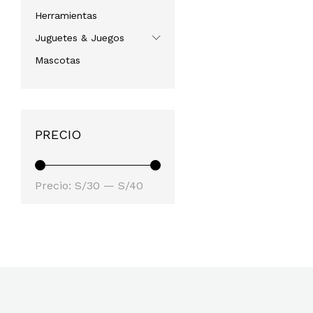
Herramientas
Juguetes & Juegos
Mascotas
PRECIO
Precio
Precio
Precio:
S/30
—
S/40
mínimo
máximo