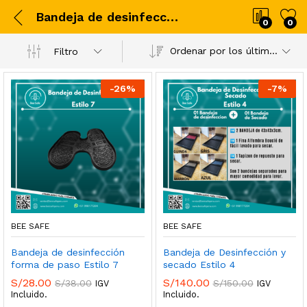
Bandeja de desinfección forma de paso Estilo 7
0
0
Ordenar por los últimos
Filtro
-
26
%
-
7
%
BEE SAFE
BEE SAFE
Bandeja de desinfección
Bandeja de Desinfección y
forma de paso Estilo 7
secado Estilo 4
S/
28.00
S/
140.00
S/
38.00
S/
150.00
IGV
IGV
Incluido.
Incluido.