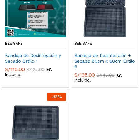
BEE SAFE
BEE SAFE
Bandeja de Desinfección y
Bandeja de Desinfección +
cio
cio
Secado Estilo 1
Secado 80cm x 60cm Estilo
nimo
ximo
6
S/
115.00
S/
125.00
IGV
S/
135.00
Incluido.
S/
145.00
IGV
Incluido.
-
13
%