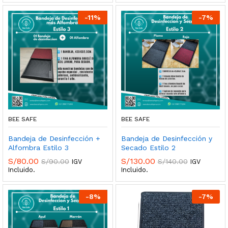
-
11
%
-
7
%
BEE SAFE
BEE SAFE
Bandeja de Desinfección +
Bandeja de Desinfección y
Alfombra Estilo 3
Secado Estilo 2
S/
80.00
S/
130.00
S/
90.00
S/
140.00
IGV
IGV
Incluido.
Incluido.
-
8
%
-
7
%