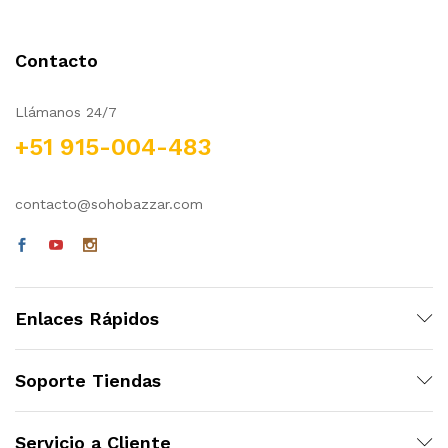
Contacto
Llámanos 24/7
+51 915-004-483
cio
cio
contacto@sohobazzar.com
nimo
ximo
Enlaces Rápidos
Soporte Tiendas
Servicio a Cliente