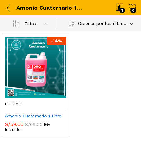
Amonio Cuaternario 1 Litro
1
0
Ordenar por los últimos
Filtro
-
14
%
BEE SAFE
Amonio Cuaternario 1 Litro
S/
59.00
S/
69.00
IGV
Incluido.