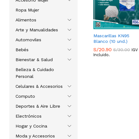
Accesorio Mujer
Ropa Mujer
Alimentos
Arte y Manualidades
Mascarillas KN95
Automoviles
Blanco (10 und.)
S/
20.90
S/
30.00
Bebés
IGV
Incluido.
Bienestar & Salud
S/
20.90
S/
30.00
Belleza & Cuidado
Personal
Celulares & Accesorios
Computo
Deportes & Aire Libre
Electrónicos
Hogar y Cocina
Moda y Accesorios