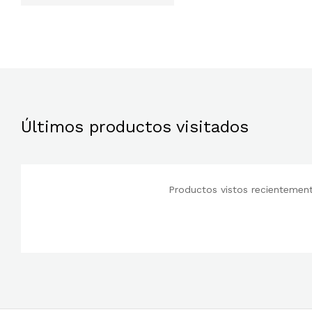
mínimo
máximo
Últimos productos visitados
Productos vistos recientemente