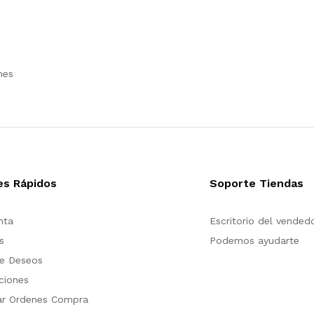
nes
es Rápidos
Soporte Tiendas
nta
Escritorio del vended
s
Podemos ayudarte
de Deseos
ciones
ar Ordenes Compra