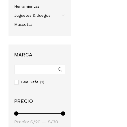
Herramientas
Juguetes & Juegos
Mascotas
MARCA
Bee Safe
(1)
PRECIO
Precio
Precio
Precio:
S/20
—
S/30