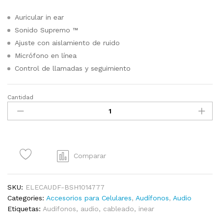
Auricular in ear
Sonido Supremo ™
Ajuste con aislamiento de ruido
Micrófono en línea
Control de llamadas y seguimiento
Cantidad
Audífono
Skullcandy
Inkd+
mic
moab
red
Comparar
quantity
SKU:
ELECAUDF-BSH1014777
Categories:
Accesorios para Celulares
,
Audífonos
,
Audio
Etiquetas:
Audifonos
,
audio
,
cableado
,
inear