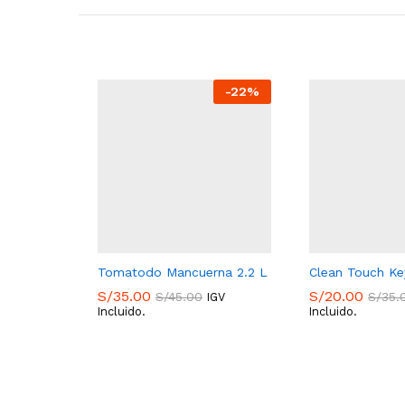
-
22
%
Tomatodo Mancuerna 2.2 L
Clean Touch Ke
S/
35.00
S/
20.00
S/
45.00
S/
35.
IGV
Incluido.
Incluido.
S/
35.00
S/
20.00
S/
45.00
S/
35.