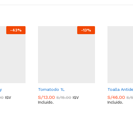
-
43
%
-
13
%
y
Tomatodo 1L
Toalla Antid
S/
13.00
S/
46.00
00
S/
15.00
S/
IGV
IGV
Incluido.
Incluido.
S/
13.00
S/
46.00
00
S/
15.00
S/