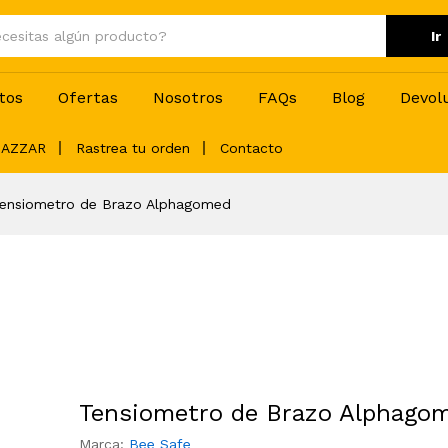
Ir
gomed
tos
Ofertas
Nosotros
FAQs
Blog
Devol
BAZZAR
Rastrea tu orden
Contacto
ensiometro de Brazo Alphagomed
Tensiometro de Brazo Alphago
Marca:
Bee Safe