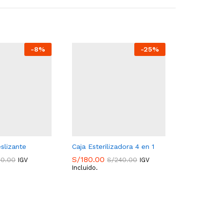
-
8
%
-
25
%
eslizante
Caja Esterilizadora 4 en 1
Mascarill
10 unidad
S/
180.00
50.00
S/
240.00
IGV
IGV
S/
21.90
Incluido.
S/
180.00
Incluido.
50.00
S/
240.00
S/
21.90