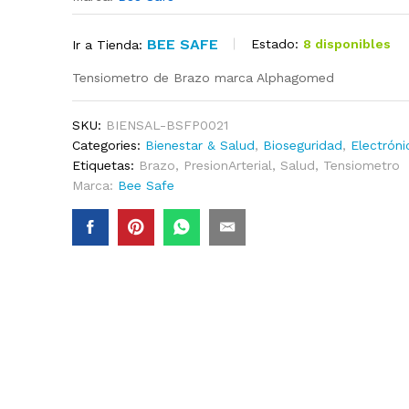
BEE SAFE
Estado:
8 disponibles
Ir a Tienda:
Tensiometro de Brazo marca Alphagomed
SKU:
BIENSAL-BSFP0021
Categories:
Bienestar & Salud
,
Bioseguridad
,
Electróni
Etiquetas:
Brazo
,
PresionArterial
,
Salud
,
Tensiometro
Marca:
Bee Safe