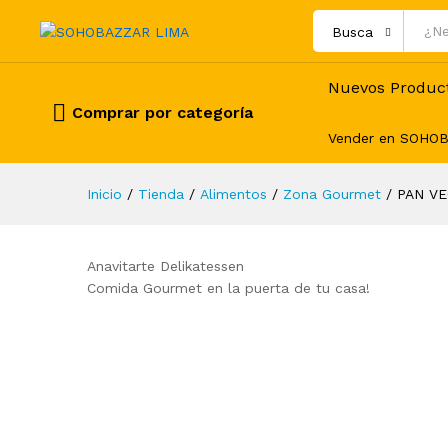
PAN VEGANO (06 un)
Busca
Descripción
Variaciones
Nuevos Produc
Comprar por categoría
Vender en SOHO
Inicio
/
Tienda
/
Alimentos
/
Zona Gourmet
/
PAN VE
Anavitarte Delikatessen
Comida Gourmet en la puerta de tu casa!