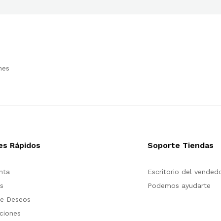
nes
es Rápidos
Soporte Tiendas
nta
Escritorio del vended
s
Podemos ayudarte
de Deseos
ciones