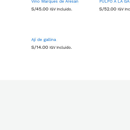
Vino Marques de Aresan
PULPO A LA G
S/
45.00
S/
52.00
IGV Incluido.
IGV Inc
S/
45.00
S/
52.00
Ají de gallina
S/
14.00
IGV Incluido.
S/
14.00