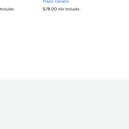
Frejol Canario
S/
8.00
Incluido.
IGV Incluido.
S/
8.00