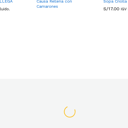
ALLEGA
Causa Rellena con
Sopa Criolla
Camarones
S/
17.00
luido.
IGV 
S/
17.00