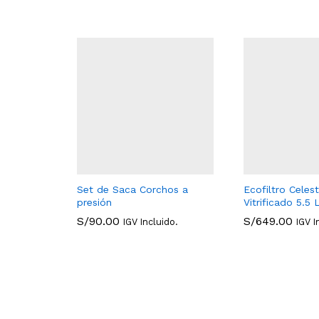
Set de Saca Corchos a
Ecofiltro Celes
presión
Vitrificado 5.5 
S/
90.00
S/
649.00
IGV Incluido.
IGV I
S/
90.00
S/
649.00