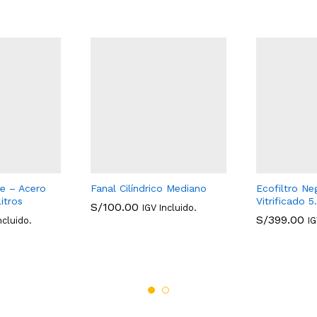
te – Acero
Fanal Cilíndrico Mediano
Ecofiltro Ne
Litros
Vitrificado 5
S/
100.00
IGV Incluido.
S/
399.00
ncluido.
IG
S/
100.00
S/
399.00