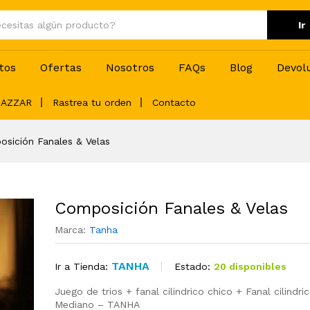
S/
200
Ir
tos
Ofertas
Nosotros
FAQs
Blog
Devol
BAZZAR
Rastrea tu orden
Contacto
sición Fanales & Velas
Composición Fanales & Velas
Marca:
Tanha
TANHA
Estado:
20 disponibles
Ir a Tienda:
Juego de trios + fanal cilindrico chico + Fanal cilindri
Mediano – TANHA