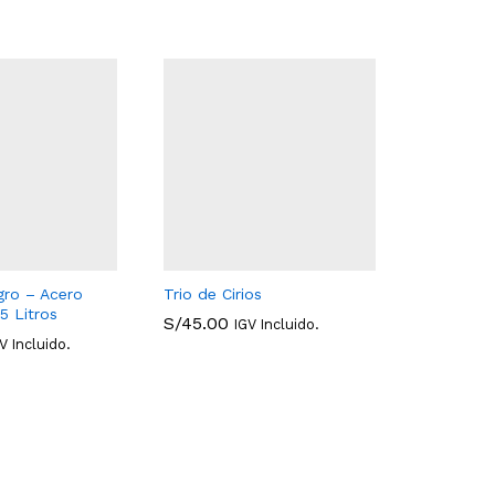
gro – Acero
Trio de Cirios
Ecofiltro
.5 Litros
Vitrificad
S/
45.00
IGV Incluido.
S/
399.0
V Incluido.
S/
45.00
S/
399.0