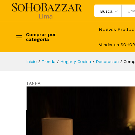
Composición Fanales & Velas
Busca
Nuevos Produc
Comprar por
categoría
Vender en SOHO
Inicio
/
Tienda
/
Hogar y Cocina
/
Decoración
/
Compo
TANHA